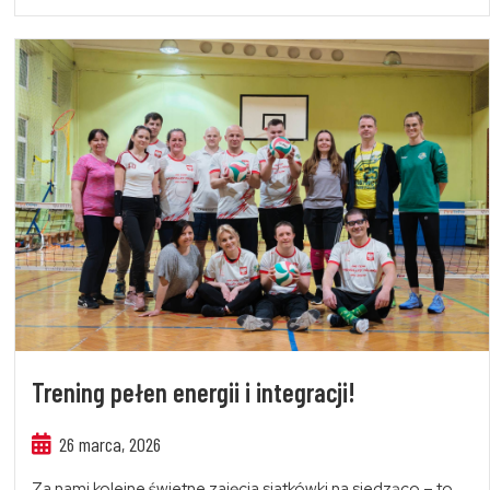
Trening pełen energii i integracji!
26 marca, 2026
Za nami kolejne świetne zajęcia siatkówki na siedząco – to