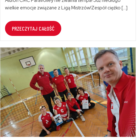
Aluron CMC Paravolley nie zwalnia tempa! Już niedługo
wielkie emocje związane z Ligą Mistrzów!Zespół ciężko […]
PRZECZYTAJ CAŁOŚĆ