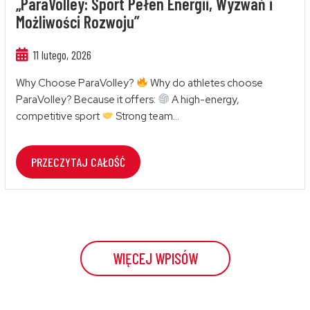
„ParaVolley: Sport Pełen Energii, Wyzwań i
Możliwości Rozwoju”
11 lutego, 2026
Why Choose ParaVolley?
Why do athletes choose
ParaVolley? Because it offers:
A high-energy,
competitive sport
Strong team...
PRZECZYTAJ CAŁOŚĆ
WIĘCEJ WPISÓW