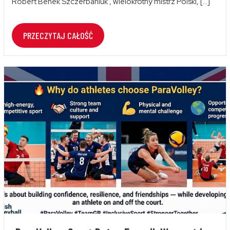
Robert Benek Szczerbaniuk , wielokrotny mistrz Polski, […]
PRZECZYTAJ CAŁOŚĆ