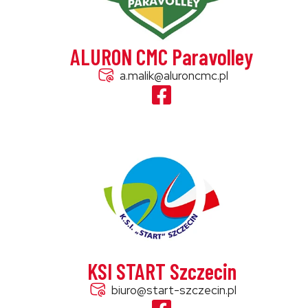
ALURON CMC Paravolley
a.malik@aluroncmc.pl
KSI START Szczecin
biuro@start-szczecin.pl