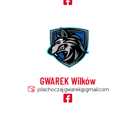
GWAREK Wilków
jolachoczaj.gwarek@gmail.com