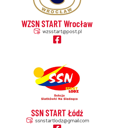
WZSN START Wrocław
wzsstart@post.pl
SSN START Łódź
ssnstartlodz@gmail.com