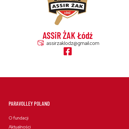
ASSiR ŻAK Łódź
assirzaklodz@gmail.com
PARAVOLLEY POLAND
O fundacji
Aktualności