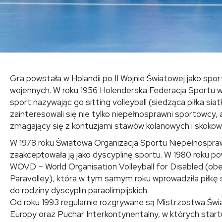
Gra powstała w Holandii po II Wojnie Światowej jako spo
wojennych. W roku 1956 Holenderska Federacja Sportu 
sport nazywając go sitting volleyball (siedząca piłka si
zainteresowali się nie tylko niepełnosprawni sportowcy, 
zmagający się z kontuzjami stawów kolanowych i skokow
W 1978 roku Światowa Organizacja Sportu Niepełnospraw
zaakceptowała ją jako dyscyplinę sportu. W 1980 roku po
WOVD – World Organisation Volleyball for Disabled (obe
Paravolley), która w tym samym roku wprowadziła piłkę 
do rodziny dyscyplin paraolimpijskich.
Od roku 1993 regularnie rozgrywane są Mistrzostwa Świ
Europy oraz Puchar Interkontynentalny, w których star