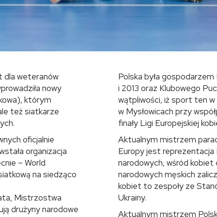
rt dla weteranów
Polska była gospodarzem 
wprowadziła nowy
i 2013 oraz Klubowego Puch
atkowa), którym
wątpliwości, iż sport ten 
ale też siatkarze
w Mysłowicach przy współp
ych.
finały Ligi Europejskiej kob
nych oficjalnie
Aktualnym mistrzem paraoli
wstała organizacja
Europy jest reprezentacja
cnie – World
narodowych, wśród kobiet 
siatkową na siedząco
narodowych męskich zalicza
kobiet to zespoły ze Stanó
ata, Mistrzostwa
Ukrainy.
tują drużyny narodowe
Aktualnym mistrzem Polski