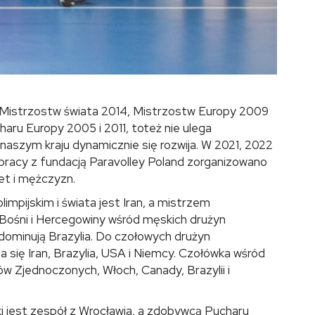
Mistrzostw świata 2014, Mistrzostw Europy 2009
aru Europy 2005 i 2011, toteż nie ulega
w naszym kraju dynamicznie się rozwija. W 2021, 2022
racy z fundacją Paravolley Poland zorganizowano
iet i mężczyzn.
mpijskim i świata jest Iran, a mistrzem
 Bośni i Hercegowiny wśród męskich drużyn
dominują Brazylia. Do czołowych drużyn
 się Iran, Brazylia, USA i Niemcy. Czołówka wśród
w Zjednoczonych, Włoch, Canady, Brazylii i
 jest zespół z Wrocławia, a zdobywcą Pucharu