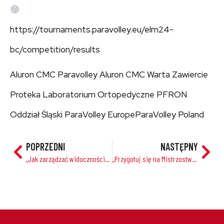
https://tournaments.paravolley.eu/elm24-
bc/competition/results
Aluron CMC Paravolley Aluron CMC Warta Zawiercie
Proteka Laboratorium Ortopedyczne PFRON
Oddział Śląski ParaVolley EuropeParaVolley Poland
POPRZEDNI
NASTĘPNY
„Jak zarządzać widocznością i dostępem do zawartości na Twojej stronie – poradnik dla właścicieli stron internetowych”
„Przygotuj się na Mistrzostwa Świata w Paravolleyu Plażowym w Chongqing 2024!”