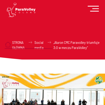
STRONA
Social
„Aluron CMC Paravolley triumfuje
GŁÓWNA
media
3:0 w meczu ParaVolley”