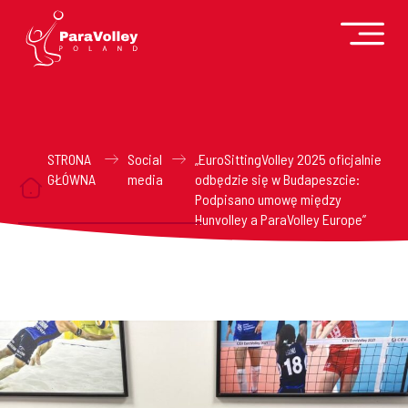
STRONA
Social
„EuroSittingVolley 2025 oficjalnie
GŁÓWNA
media
odbędzie się w Budapeszcie:
Podpisano umowę między
Hunvolley a ParaVolley Europe”