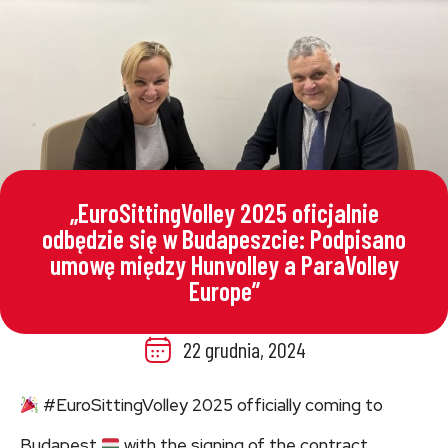
„EuroSittingVolley 2025 oficjalnie
odbędzie się w Budapeszcie: Podpisano
umowę między Hunvolley a ParaVolley
Europe”
22 grudnia, 2024
#EuroSittingVolley 2025 officially coming to
Budapest
with the signing of the contract