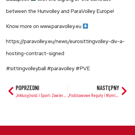
between the Hunvolley and ParaVolley Europe!
Know more on www.paravolley.eu
https://paravolley.eu/news/eurosittingvolley-div-a-
hosting-contract-signed
#sittingvolleyball #paravolley #PVE
POPRZEDNI
NASTĘPNY
„Inklusyjność i Sport: Zawiercie jako Miasto Otwarte dla Osób z Niepełnosprawnościami”
„Podstawowe Reguły i Wymiary Boiska w Siatkówce dla Mężczyzn i Kobiet”