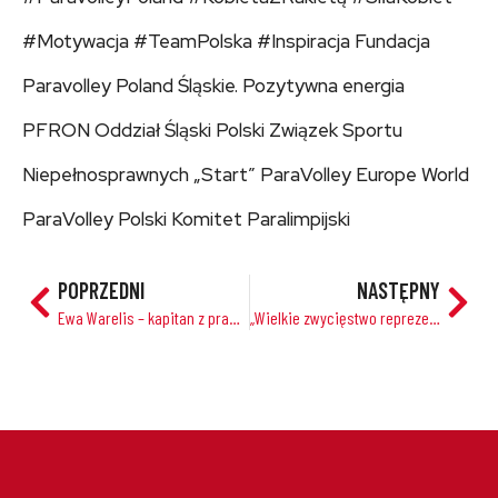
#Motywacja #TeamPolska #Inspiracja Fundacja
Paravolley Poland Śląskie. Pozytywna energia
PFRON Oddział Śląski Polski Związek Sportu
Niepełnosprawnych „Start” ParaVolley Europe World
ParaVolley Polski Komitet Paralimpijski
POPRZEDNI
NASTĘPNY
Ewa Warelis – kapitan z prawdziwego zdarzenia!
„Wielkie zwycięstwo reprezentacji Polski w siatkówce na siedząco przed Mistrzostwami Europy 2025”