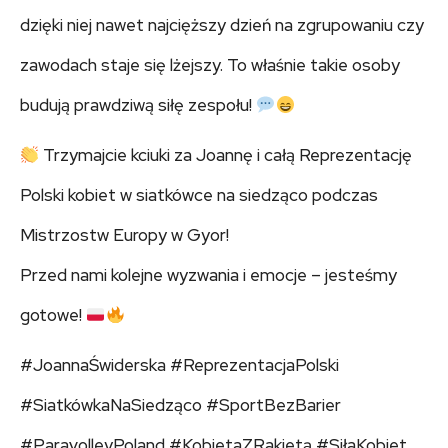
dzięki niej nawet najcięższy dzień na zgrupowaniu czy
zawodach staje się lżejszy. To właśnie takie osoby
budują prawdziwą siłę zespołu!
Trzymajcie kciuki za Joannę i całą Reprezentację
Polski kobiet w siatkówce na siedząco podczas
Mistrzostw Europy w Gyor!
Przed nami kolejne wyzwania i emocje – jesteśmy
gotowe!
#JoannaŚwiderska #ReprezentacjaPolski
#SiatkówkaNaSiedząco #SportBezBarier
#ParavolleyPoland #KobietaZRakietą #SiłaKobiet