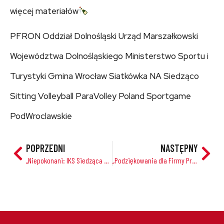
więcej materiałów
PFRON Oddział Dolnośląski Urząd Marszałkowski
Województwa Dolnośląskiego Ministerstwo Sportu i
Turystyki Gmina Wrocław Siatkówka NA Siedząco
Sitting Volleyball ParaVolley Poland Sportgame
PodWroclawskie
POPRZEDNI
NASTĘPNY
„Niepokonani: IKS Siedząca Szczecin Po Dwóch Meczach Bez Porażki”
„Podziękowania dla Firmy Proteka Laboratorium Ortopedyczne za Nieocenione Wsparcie Paravolley Aluron CMC”