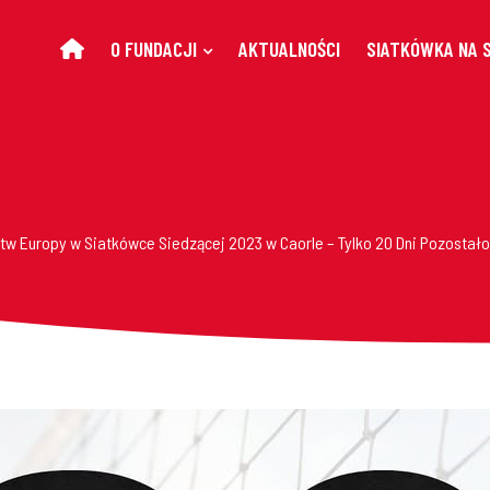
O FUNDACJI
AKTUALNOŚCI
SIATKÓWKA NA 
stw Europy w Siatkówce Siedzącej 2023 w Caorle – Tylko 20 Dni Pozostało