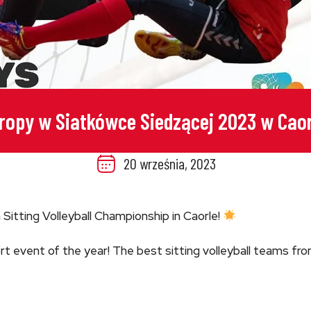
ropy w Siatkówce Siedzącej 2023 w Caor
20 września, 2023
tting Volleyball Championship in Caorle!
ort event of the year! The best sitting volleyball teams f