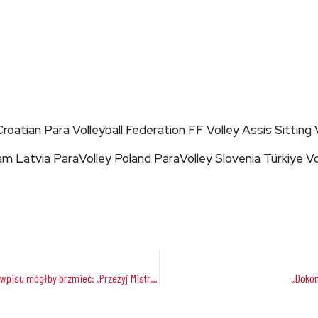
roatian Para Volleyball Federation FF Volley Assis Sittin
am Latvia ParaVolley Poland ParaVolley Slovenia Türkiye 
Po przeprowadzeniu analizy, tytuł posta na WordPress na podstawie tego wpisu mógłby brzmieć: „Przeżyj Mistrzosterwa Europy 2020 na żywo dzięki zaproszeniu od FUN & MEDIA”
„Dokon