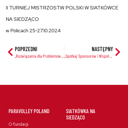
II TURNIEJ MISTRZOSTW POLSKI W SIATKÓWCE
NA SIEDZĄCO
w Policach 25-27.10.2024
POPRZEDNI
NASTĘPNY
„Rozwiązania dla Problemów z Dostępem do Treści na Twojej Stronie: Udostępnianie, Zmiana Widoczności i Usuwanie Zawartości”
„Spotkaj Sponsorów i Współorganizatorów tegorocznych Eestikaid: Värska Originaal, Tartu Mill, Nivea, Stebby, oakohv.ee, Eesti Paralümpiakomitee, Eesti Võrkpalli Liit i ATO SK!”
PARAVOLLEY POLAND
SIATKÓWKA NA
SIEDZĄCO
O fundacji