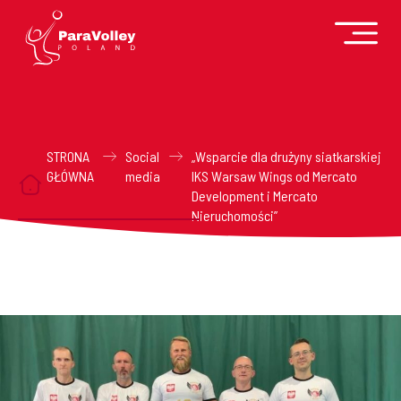
STRONA
Social
„Wsparcie dla drużyny siatkarskiej
GŁÓWNA
media
IKS Warsaw Wings od Mercato
Development i Mercato
Nieruchomości”