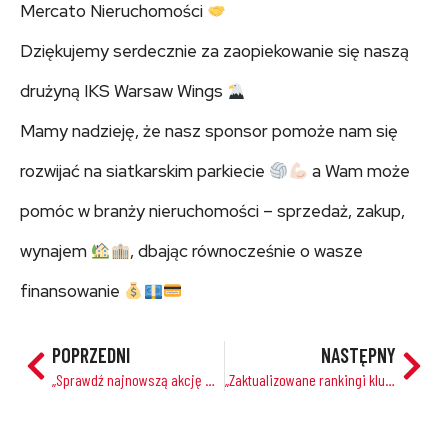
Mercato Nieruchomości
Dziękujemy serdecznie za zaopiekowanie się naszą
drużyną IKS Warsaw Wings
Mamy nadzieję, że nasz sponsor pomoże nam się
rozwijać na siatkarskim parkiecie
a Wam może
pomóc w branży nieruchomości – sprzedaż, zakup,
wynajem
, dbając równocześnie o wasze
finansowanie
POPRZEDNI
NASTĘPNY
„Sprawdź najnowszą akcję #sitttingcolleyNL na żywo – Nowy dzień, nowe gry w Sempeter”
„Zaktualizowane rankingi klubów kobiet po zakończeniu Złotej EuroLigi Kobiet 2023-2024 w Nottingham”