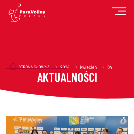
STRONA GŁÓWNA
2024
kwiecień
04
AKTUALNOŚCI