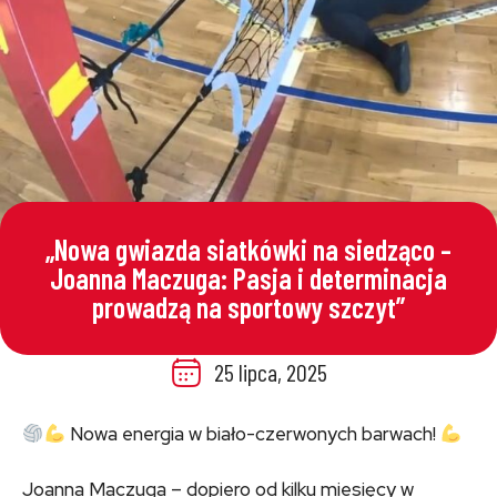
„Nowa gwiazda siatkówki na siedząco –
Joanna Maczuga: Pasja i determinacja
prowadzą na sportowy szczyt”
25 lipca, 2025
Nowa energia w biało-czerwonych barwach!
Joanna Maczuga – dopiero od kilku miesięcy w