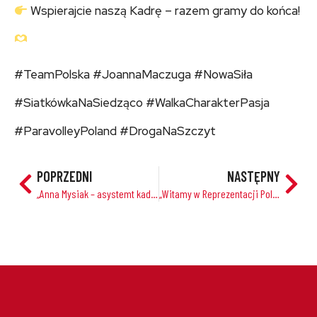
Wspierajcie naszą Kadrę – razem gramy do końca!
#TeamPolska #JoannaMaczuga #NowaSiła
#SiatkówkaNaSiedząco #WalkaCharakterPasja
#ParavolleyPoland #DrogaNaSzczyt
POPRZEDNI
NASTĘPNY
„Anna Mysiak – asystemt kadry Polski Kobiet”
„Witamy w Reprezentacji Polski w siatkówce na siedząco – Agnieszka Michałowska, Nowa Siła Teamu Polska”