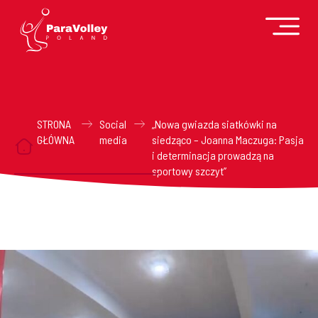
STRONA
Social
„Nowa gwiazda siatkówki na
GŁÓWNA
media
siedząco – Joanna Maczuga: Pasja
i determinacja prowadzą na
sportowy szczyt”