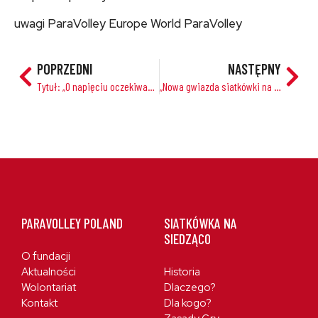
uwagi ParaVolley Europe World ParaVolley
POPRZEDNI
NASTĘPNY
Tytuł: „O napięciu oczekiwania: 5 dni do rozpoczęcia Mistrzostw Europy w Siedzącej Siatkówce w Győr”
„Nowa gwiazda siatkówki na siedząco – Joanna Maczuga: Pasja i determinacja prowadzą na sportowy szczyt”
PARAVOLLEY POLAND
SIATKÓWKA NA
SIEDZĄCO
O fundacji
Aktualności
Historia
Wolontariat
Dlaczego?
Kontakt
Dla kogo?