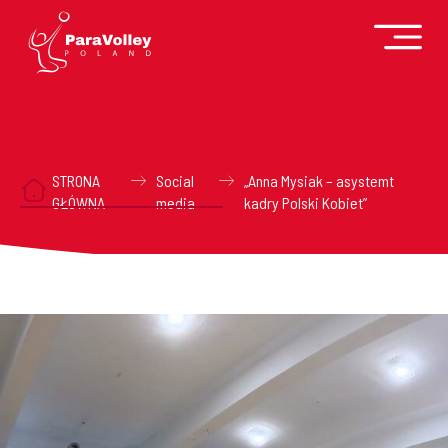
STRONA
Social
„Anna Mysiak – asystemt
GŁÓWNA
media
kadry Polski Kobiet”