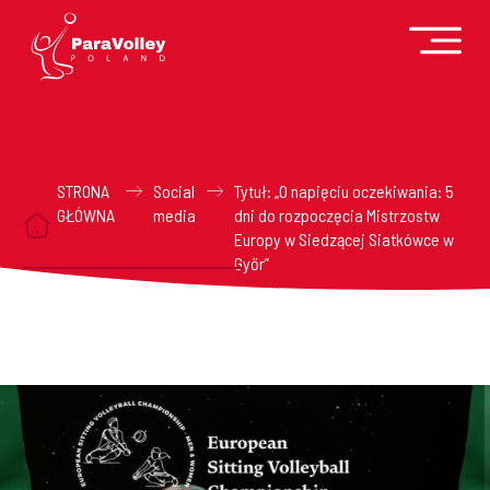
STRONA
Social
Tytuł: „O napięciu oczekiwania: 5
GŁÓWNA
media
dni do rozpoczęcia Mistrzostw
Europy w Siedzącej Siatkówce w
Győr”