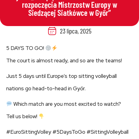
rozpoczęcia Mistrzostw Europy w
Siedzącej Siatkówce w Győr”
23 lipca, 2025
5 DAYS TO GO!
The court is almost ready, and so are the teams!
Just 5 days until Europe’s top sitting volleyball
nations go head-to-head in Győr.
Which match are you most excited to watch?
Tell us below!
#EuroSittingVolley #5DaysToGo #SittingVolleyball