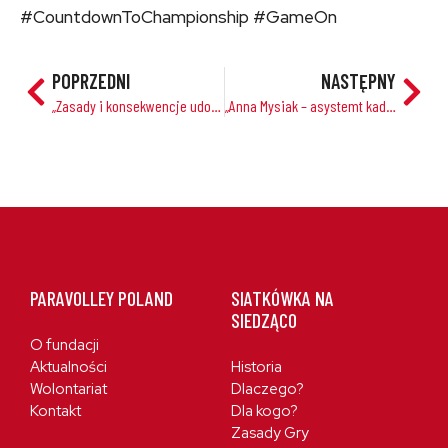
#CountdownToChampionship #GameOn
POPRZEDNI
NASTĘPNY
„Zasady i konsekwencje udostępniania treści w sieci – przypadek grup ograniczonego dostępu”
„Anna Mysiak – asystemt kadry Polski Kobiet”
PARAVOLLEY POLAND
SIATKÓWKA NA
SIEDZĄCO
O fundacji
Aktualności
Historia
Wolontariat
Dlaczego?
Kontakt
Dla kogo?
Zasady Gry