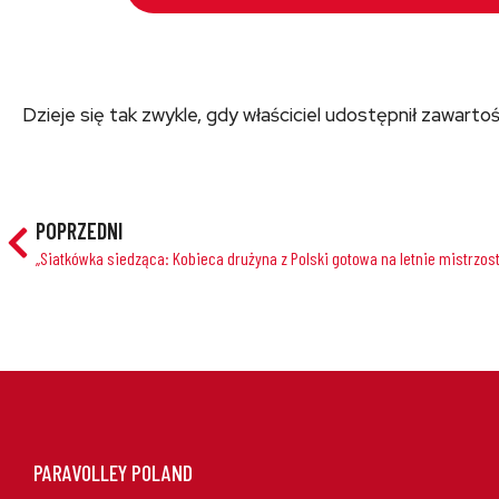
Dzieje się tak zwykle, gdy właściciel udostępnił zawartoś
POPRZEDNI
„Siatkówka siedząca: Kobieca drużyna z Polski gotowa na letnie mistrzos
PARAVOLLEY POLAND