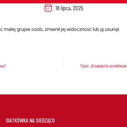
18 lipca, 2025
ć małej grupie osób, zmienił jej widoczność lub ją usunął.
twa”
Tytuł: „O napięciu oczekiwan
SIATKÓWKA NA SIEDZĄCO